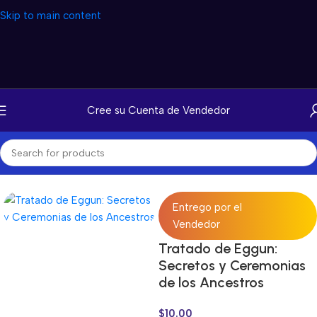
Skip to main content
Cree su Cuenta de Vendedor
Inicio
/
Productos Digitales
/
Libros Digitales
Entrego por el
Vendedor
Tratado de Eggun:
Secretos y Ceremonias
de los Ancestros
$
10.00