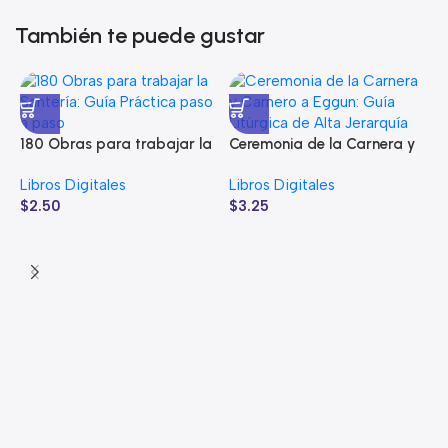
También te puede gustar
180 Obras para trabajar la
Ceremonia de la Carnera y
Santería: Guía Práctica
Carnero a Eggun: Guía
Libros Digitales
Libros Digitales
paso a paso
Litúrgica de Alta Jerarquía
$
2.50
$
3.25
C
I
L
P