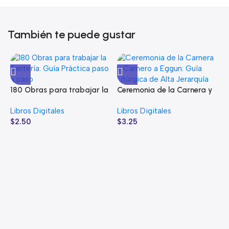
También te puede gustar
180 Obras para trabajar la
Ceremonia de la Carnera y
Santería: Guía Práctica
Carnero a Eggun: Guía
Libros Digitales
Libros Digitales
paso a paso
Litúrgica de Alta Jerarquía
$
2.50
$
3.25
C
I
L
P