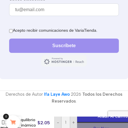
Derechos de Autor
Ifa Laye Awo
2026
Todos los Derechos
Reservados
.
Echu-
Elegguá:
Añadir Al Carrito
0
Equilibrio
$
2.05
-
+
dinámico