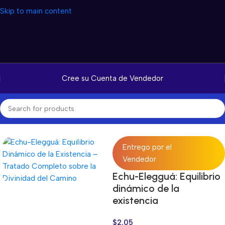
Skip to main content
Cree su Cuenta de Vendedor
Inicio
/
Productos Digitales
/
Libros Digitales
Entrego por el
Vendedor
Echu-Elegguá: Equilibrio
dinámico de la
existencia
$
2.05