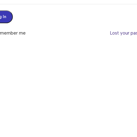
g In
emember me
Lost your p