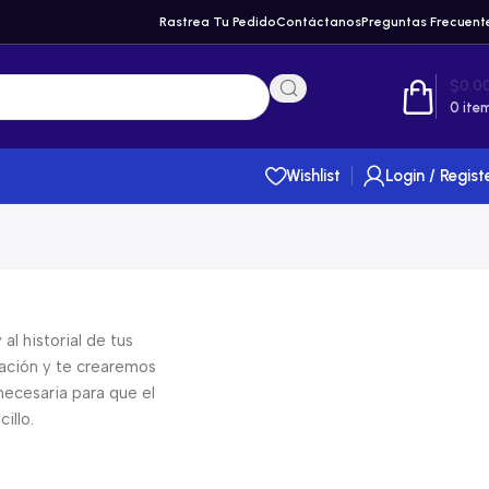
Rastrea Tu Pedido
Contáctanos
Preguntas Frecuent
$
0.0
0
ite
Wishlist
Login / Regist
al historial de tus
ación y te crearemos
necesaria para que el
illo.