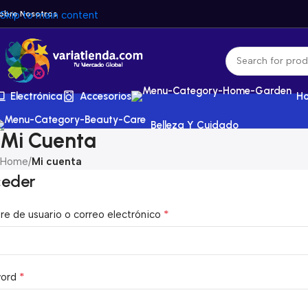
obre Nosotros
Skip to main content
Electrónica
Accesorios
Ho
Belleza Y Cuidado
Mi Cuenta
Home
/
Mi cuenta
eder
*
e de usuario o correo electrónico
*
word