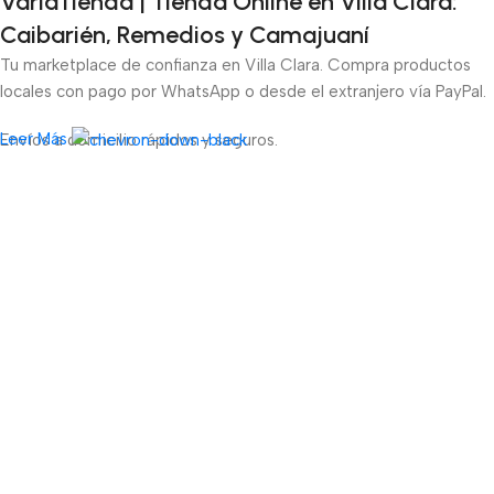
VariaTienda | Tienda Online en Villa Clara:
Caibarién, Remedios y Camajuaní
Tu marketplace de confianza en Villa Clara. Compra productos
locales con pago por WhatsApp o desde el extranjero vía PayPal.
Leer Más
Envíos a domicilio rápidos y seguros.