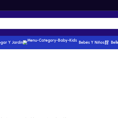
gar Y Jardín
Bebés Y Niños
Bel