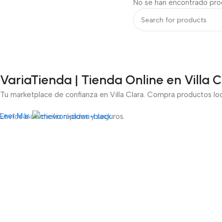
No se han encontrado prod
VariaTienda | Tienda Online en Villa 
Tu marketplace de confianza en Villa Clara. Compra productos lo
Leer Más
Envíos a domicilio rápidos y seguros.