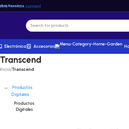
obre Nosotros
Skip to main content
Electrónica
Accesorios
Ho
Transcend
Inicio
/
Transcend
Productos
Digitales