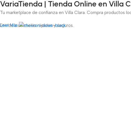
VariaTienda | Tienda Online en Villa 
Tu marketplace de confianza en Villa Clara. Compra productos lo
Leer Más
Envíos a domicilio rápidos y seguros.