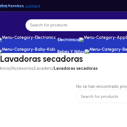
obre Nosotros
Skip to main content
Electrónica
Bebés Y Niños
Lavadoras secadoras
Inicio
/
Accesorios
/
Lavadero
/
Lavadoras secadoras
No se han encontrado prod