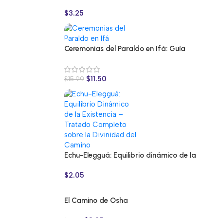
Eggun: Guía Litúrgica de Alta Jerarquía
$
3.25
Ceremonias del Paraldo en Ifá: Guía
Maestra de Purificación Espiritual
$
11.50
$
15.99
Echu-Elegguá: Equilibrio dinámico de la
existencia
$
2.05
El Camino de Osha