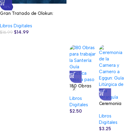
-12%
Gran Tratado de Olokun:
Fundamentos de Ocha e Ifá
Libros Digitales
$
14.99
$
16.99
Obtenga sus Libros
Digitales
Comprar Ahora
-2
Cer
del
180 Obras
Lib
en 
para
Dig
Mae
Libros
trabajar la
Ceremonia
Pur
Digitales
Santería:
de la
Esp
$
15
$
2.50
Guía
Libros
Carnera y
Práctica
Digitales
Carnero a
paso a
$
3.25
Eggun: Guía
paso
Litúrgica de