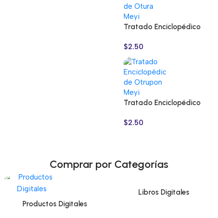
Tratado Enciclopédico
de Otura Meyi: El Secreto
$
2.50
de la Prosperidad y el
Dominio
Tratado Enciclopédico
de Otrupon Meyi: El
$
2.50
Origen de la Inteligencia
Comprar por Categorías
Libros Digitales
Productos Digitales