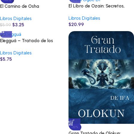
El Libro de Ozain: Secretos,
El Camino de Osha
Obras y Fundamentos
Libros Digitales
Libros Digitales
$
20.99
$
3.25
$
5.99
Elegguá – Tratado de los
Fundamentos de Ocha e Ifá
Libros Digitales
$
5.75
-12%
Gran Tratado de Olokun: