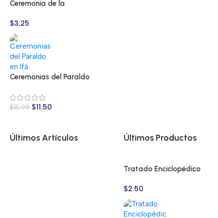
Ceremonia de la
Carnera y Carnero a
$
3.25
Eggun: Guía Litúrgica
de Alta Jerarquía
Ceremonias del Paraldo
en Ifá: Guía Maestra de
Purificación Espiritual
$
11.50
$
15.99
Últimos Artículos
Últimos Productos
Tratado Enciclopédico
de Oyekun: El Vencedor
$
2.50
de la Muerte