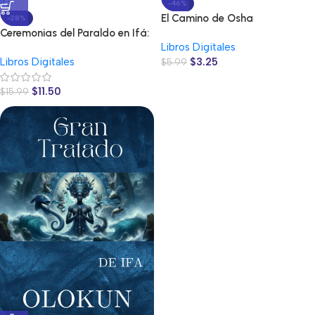
-46%
El Camino de Osha
-28%
Ceremonias del Paraldo en Ifá:
Libros Digitales
Guía Maestra de Purificación
Libros Digitales
$
3.25
Espiritual
$
5.99
$
11.50
$
15.99