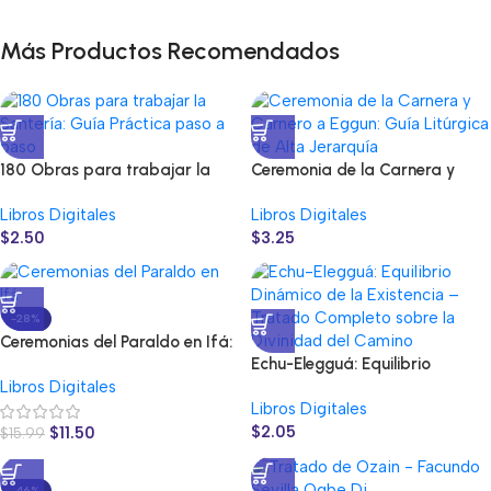
Más Productos Recomendados
180 Obras para trabajar la
Ceremonia de la Carnera y
Santería: Guía Práctica paso a
Carnero a Eggun: Guía
Libros Digitales
Libros Digitales
paso
Litúrgica de Alta Jerarquía
$
2.50
$
3.25
-28%
Ceremonias del Paraldo en Ifá:
Echu-Elegguá: Equilibrio
Guía Maestra de Purificación
Libros Digitales
dinámico de la existencia
Espiritual
Libros Digitales
$
2.05
$
11.50
$
15.99
-46%