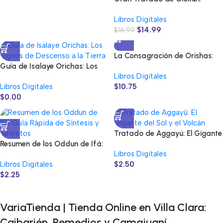
Fundamentos de Ocha e Ifá
Libros Digitales
$
14.99
$
16.99
La Consagración de Orishas:
Guía de Isalaye Orichas: Los
Manual de Ceremoniales y
Libros Digitales
Signos de Descenso a la Tierra
Fundamentos
Libros Digitales
$
10.75
$
0.00
Tratado de Aggayú: El Gigante
Resumen de los Oddun de Ifá:
del Sol y el Volcán
Libros Digitales
Guía Rápida de Síntesis y
Libros Digitales
$
2.50
Secretos
$
2.25
VariaTienda | Tienda Online en Villa Clara:
Caibarién, Remedios y Camajuaní